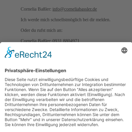
Cornelia Baßler:
info@corneliabassler.de
Ich werde mich schnellstmöglich bei dir melden.
Oder du rufst mich an:
Cornelia Baßler: 0931 8804971
Adresse:
Sterntalerweg 11 a
97084 Würzburg