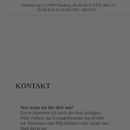
Sterntalerweg 11a 97084 Würzburg | Mo-Di-Do 9-18 Uhr, Mi-Fr 9-
Zum
20 Uhr & Sa 10-14 Uhr | 0931 - 88 04 971
Inhalt
springen
KONTAKT
Was kann ich für dich tun?
Gerne kümmere ich mich um dein Anliegen.
Fülle einfach das Kontaktformular aus (Felder
mit Sternchen sind Pflichtfelder) oder sende eine
Mail direkt an: