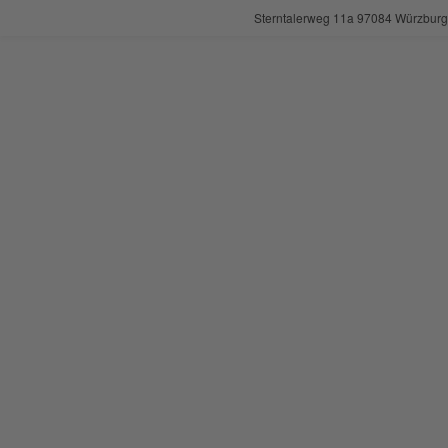
Sterntalerweg 11a 97084 Würzburg |
Zum
Inhalt
springen