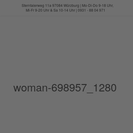
Sterntalerweg 11a 97084 Würzburg | Mo-Di-Do 9-18 Uhr,
Zum
Mi-Fr 9-20 Uhr & Sa 10-14 Uhr | 0931 - 88 04 971
Inhalt
springen
woman-698957_1280