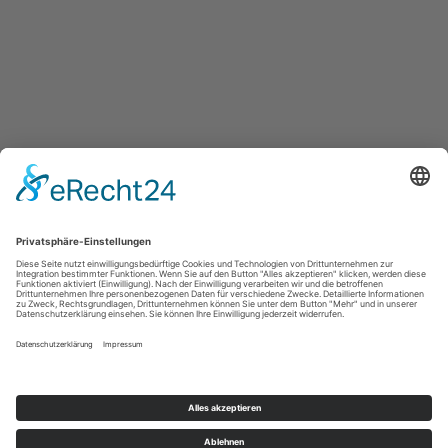
Sterntalerweg 11 a
97084 Würzburg
0931 - 88 04 971
info@corneliabassler.de
Impressum