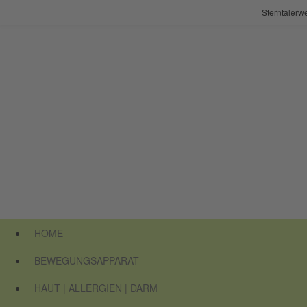
Sterntalerw
Zum
Inhalt
springen
HOME
BEWEGUNGSAPPARAT
HAUT | ALLERGIEN | DARM