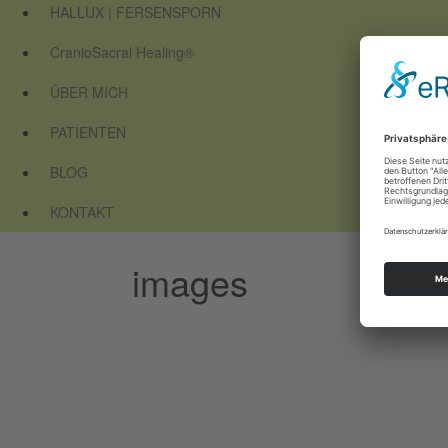
HALLUX | FERSENSPORN
CranioSacral Healing®
ÜBER MICH
PATIENTEN
BLOG
KONTAKT
images